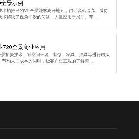
0全景示例
技术拍摄出的VR全景能够离开地面，俗话说站得高、看得
技术解决了视角平淡的问题，大量应用于展厅、车…
业720全景商业应用
0全景拍摄技术，对空间环境、装修、家具、洁具等进行虚拟
，节约人工成本的同时，让客户更直观的了解商…