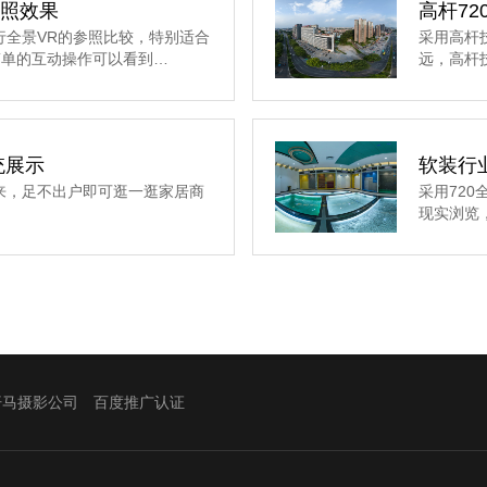
对照效果
高杆72
行全景VR的参照比较，特别适合
采用高杆
简单的互动操作可以看到…
远，高杆
统展示
软装行
来，足不出户即可逛一逛家居商
采用72
现实浏览
汗马摄影公司
百度推广认证